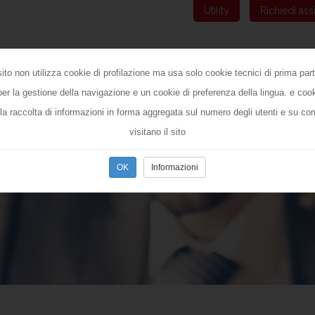
Utility
Richiedi ass
HOME
AZIENDA
SOLUZIONI GES
ito non utilizza cookie di profilazione ma usa solo cookie tecnici di prima part
er la gestione della navigazione e un cookie di preferenza della lingua. e cooki
ola raccolta di informazioni in forma aggregata sul numero degli utenti e su co
visitano il sito
Informazioni