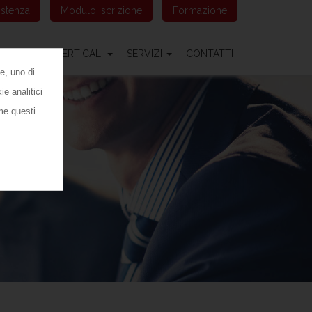
istenza
Modulo iscrizione
Formazione
TIONALI
VERTICALI
SERVIZI
CONTATTI
e, uno di
e analitici
me questi