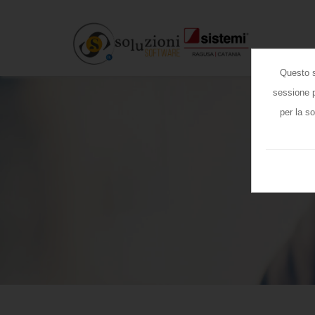
Questo s
sessione p
per la s