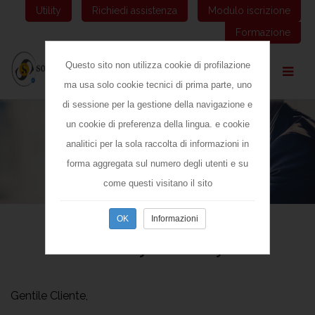
Utility
Richiedi assistenza
Modulo iscrizione
Formazione
Questo sito non utilizza cookie di profilazione
ma usa solo cookie tecnici di prima parte, uno
di sessione per la gestione della navigazione e
un cookie di preferenza della lingua. e cookie
analitici per la sola raccolta di informazioni in
forma aggregata sul numero degli utenti e su
come questi visitano il sito
Informazioni
Policy Privacy
Gentile Cliente,