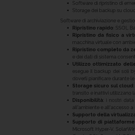
Software di ripristino di em
Storage dei backup su cloud
Software di archiviazione e gestio
Ripristino rapido
: SSOL Bac
Ripristino da fisico a vir
macchina virtuale con ambi
Ripristino completo da z
e dei dati di sistema consen
Utilizzo ottimizzato dell
esegue il backup dei soli by
doverli pianificare durante le
Storage sicuro sul cloud
transito e inattivi utilizzano 
Disponibilità
: i nostri dat
all'ambiente e all'accesso a 
Supporto della virtualizz
Supporto di piattaform
Microsoft Hyper-V, SolarWind