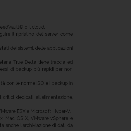
peedVault® o il cloud.
guire il ripristino del server come
stati dei sistemi, delle applicazioni
ietaria True Delta tiene traccia ed
cessi di backup più rapidi per non
mità con le norme ISO e i backup in
critici dedicati all'alimentazione,
e VMware ESX e Microsoft Hyper-V.
nux, Mac OS X, VMware vSphere e
a anche l'archiviazione di dati da