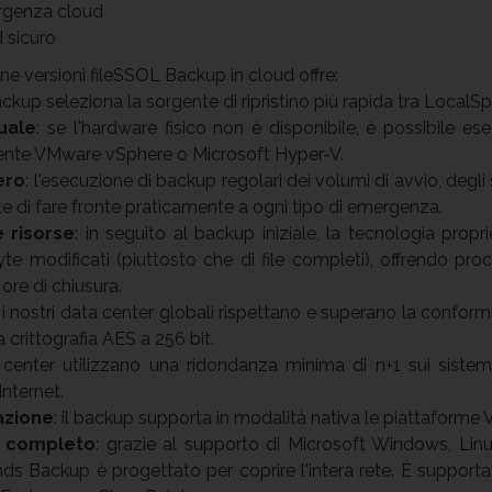
ergenza cloud
 sicuro
ne versioni fileSSOL Backup in cloud offre:
kup seleziona la sorgente di ripristino più rapida tra LocalS
tuale
: se l'hardware fisico non è disponibile, è possibile ese
ente VMware vSphere o Microsoft Hyper-V.
ero
: l'esecuzione di backup regolari dei volumi di avvio, degli 
te di fare fronte praticamente a ogni tipo di emergenza.
e risorse
: in seguito al backup iniziale, la tecnologia propr
te modificati (piuttosto che di file completi), offrendo pro
 ore di chiusura.
: i nostri data center globali rispettano e superano la confor
la crittografia AES a 256 bit.
a center utilizzano una ridondanza minima di n+1 sui sistemi 
Internet.
azione
: il backup supporta in modalità nativa le piattaform
e completo
: grazie al supporto di Microsoft Windows, Li
s Backup è progettato per coprire l'intera rete. È supportat